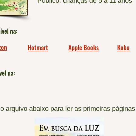
Público: crianças de 5 a 11 anos
ível na:
zon
Hotmart
Apple Books
Kobo
vel na:
o arquivo abaixo para ler as primeiras páginas 